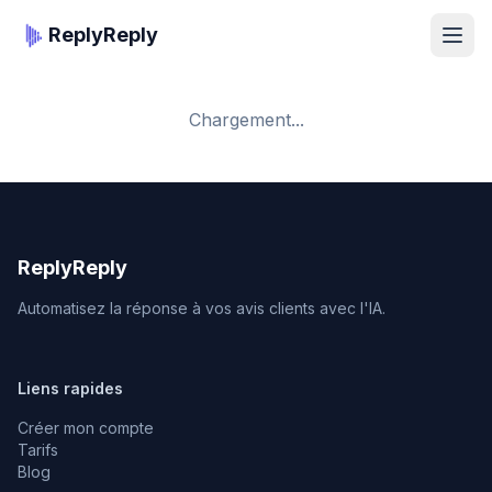
ReplyReply
Gérer mes avis
Chargement...
Tarifs
FAQ
Blog
...
ReplyReply
Automatisez la réponse à vos avis clients avec l'IA.
Liens rapides
Créer mon compte
Tarifs
Blog